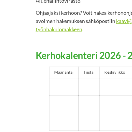
Aluehallintovirasto.
Ohjaajaksi kerhoon? Voit hakea kerhonohja
avoimen hakemuksen sähköpostiin
kaavi@
työnhakulomakkeen
.
Kerhokalenteri 2026 - 
Maanantai
Tiistai
Keskiviikko