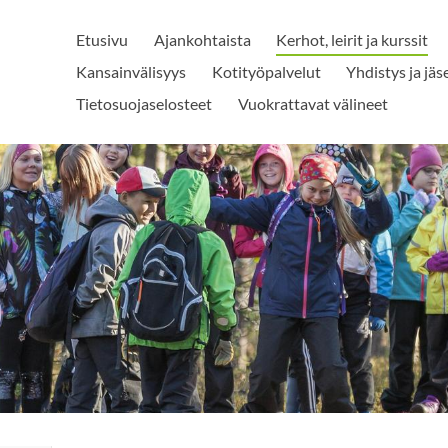
Etusivu
Ajankohtaista
Kerhot, leirit ja kurssit
Kansainvälisyys
Kotityöpalvelut
Yhdistys ja jä
Tietosuojaselosteet
Vuokrattavat välineet