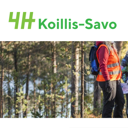
Siirry
sivun
Koillis-Savon 4H-yhdistys
sisältöön