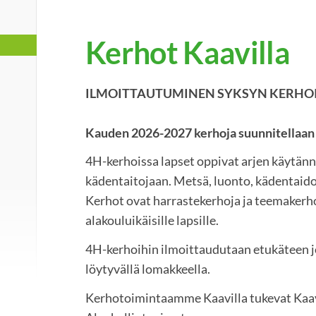
Kerhot Kaavilla
ILMOITTAUTUMINEN SYKSYN KERHOI
Kauden 2026-2027 kerhoja suunnitellaan 
4H-kerhoissa lapset oppivat arjen käytännö
kädentaitojaan. Metsä, luonto, kädentaidot
Kerhot ovat harrastekerhoja ja teemakerho
alakouluikäisille lapsille.
4H-kerhoihin ilmoittaudutaan etukäteen j
löytyvällä lomakkeella.
Kerhotoimintaamme Kaavilla tukevat Kaav