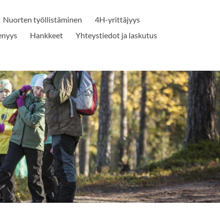
Nuorten työllistäminen
4H-yrittäjyys
senyys
Hankkeet
Yhteystiedot ja laskutus