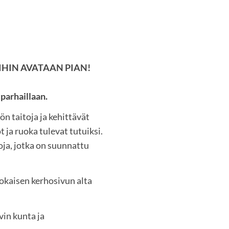
HIN AVATAAN PIAN!
parhaillaan.
n taitoja ja kehittävät
 ja ruoka tulevat tutuiksi.
ja, jotka on suunnattu
okaisen kerhosivun alta
in kunta ja