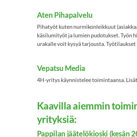
Aten Pihapalvelu
Pihatyöt kuten nurmikonleikkuut (asiakkaan 
käsilumityöt ja lumien pudotukset. Työn h
urakalle voit kysyä tarjousta. Työtilaukse
Vepatsu Media
4H-yritys käynnistelee toimintaansa. Lisät
Kaavilla aiemmin toimi
yrityksiä:
Pappilan jäätelökioski (kesän 2