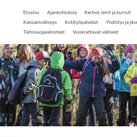
Etusivu
Ajankohtaista
Kerhot, leirit ja kurssit
Kansainvälisyys
Kotityöpalvelut
Yhdistys ja jä
Tietosuojaselosteet
Vuokrattavat välineet