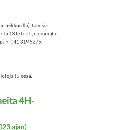
leikkurilla), talvisin
inta 13 €/tunti, isommalle
t puh. 041 319 5275.
ietoja tulossa.
neita 4H-
023 ajan)