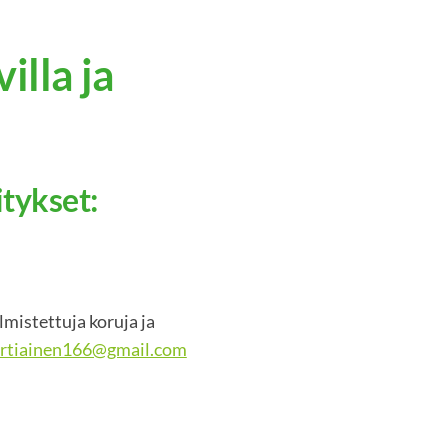
illa ja
itykset:
mistettuja koruja ja
artiainen166@gmail.com