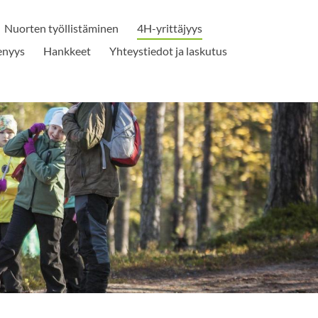
Nuorten työllistäminen
4H-yrittäjyys
senyys
Hankkeet
Yhteystiedot ja laskutus