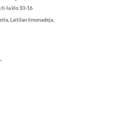
ti-la klo 10-16
eita, Laitilan limonadeja,
"