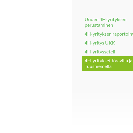
Uuden 4H-yrityksen
perustaminen
4H-yrityksen raportoint
4H-yritys UKK
4H-yritysseteli
4H-yritykset Kaavilla ja
Tuusniemellä