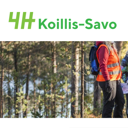
Siirry
sivun
Koillis-Savon 4H-yhdistys
sisältöön