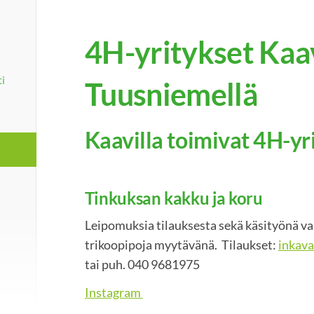
4H-yritykset Kaav
i
Tuusniemellä
Kaavilla toimivat 4H-yr
Tinkuksan kakku ja koru
Leipomuksia tilauksesta sekä käsityönä val
trikoopipoja myytävänä. Tilaukset:
inkav
tai puh. 040 9681975
Instagram