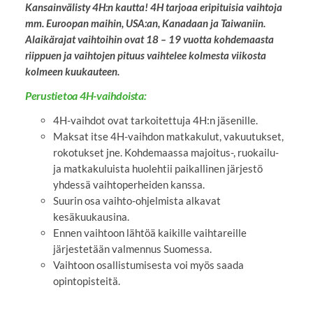
Kansainvälisty 4H:n kautta! 4H tarjoaa eripituisia vaihtoja
mm. Euroopan maihin, USA:an, Kanadaan ja Taiwaniin.
Alaikärajat vaihtoihin ovat 18 – 19 vuotta kohdemaasta
riippuen ja vaihtojen pituus vaihtelee kolmesta viikosta
kolmeen kuukauteen.
Perustietoa 4H-vaihdoista:
4H-vaihdot ovat tarkoitettuja 4H:n jäsenille.
Maksat itse 4H-vaihdon matkakulut, vakuutukset,
rokotukset jne. Kohdemaassa majoitus-, ruokailu-
ja matkakuluista huolehtii paikallinen järjestö
yhdessä vaihtoperheiden kanssa.
Suurin osa vaihto-ohjelmista alkavat
kesäkuukausina.
Ennen vaihtoon lähtöä kaikille vaihtareille
järjestetään valmennus Suomessa.
Vaihtoon osallistumisesta voi myös saada
opintopisteitä.