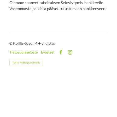
Olemme saaneet rahoituksen Seleviytymis-hankkeelle.
Vasemmasta palkista pääset tutustumaan hankkeeseen.
©
Koillis-Savon 4H-yhdistys
Tietosuojaseloste
Evästeet
Facebook
Instagram
Tehty Yhdistysavaimella