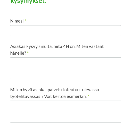
kysymykset:
Nimesi
*
Asiakas kysyy sinulta, mitä 4H on. Miten vastaat
hänelle?
*
Miten hyvä asiakaspalvelu toteutuu tulevassa
työtehtävässäsi? Voit kertoa esimerkin.
*