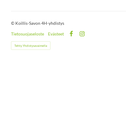
©
Koillis-Savon 4H-yhdistys
Tietosuojaseloste
Evästeet
Facebook
Instagram
Tehty Yhdistysavaimella