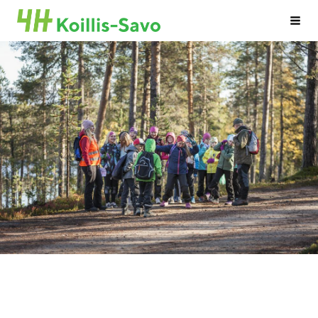
Siirry
Koillis-Savon 4H-yhdistys
Valik
sivun
sisältöön