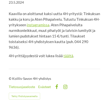
23.5.2024
Kaavilla on aloittanut kaksi uutta 4H-yritystä: Tinkuksan
kakku ja koru ja Aten Pihapalvelu. Tutustu Tinkuksan 4H-
yritykseen
instagramissa
. Aten Pihapalvelulta
nurmikonleikkuut, muut pihatyöt ja talvisin lumityöt ja
lumien pudotukset hintaan 15 €/tunti. Tilaukset
toistaiseksi 4H-yhdistyksen kautta (puh. 044 290
9636).
4H-yrittäjyydestä voit lukea lisää
täältä
.
©
Koillis-Savon 4H-yhdistys
Tietosuojaseloste
Evästeet
Facebook
Instagram
Tehty Yhdistysavaimella